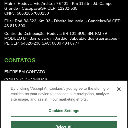
Matriz: Rodovia Vito Ardito, nº 6401 - Km 118,5 - Jd. Campo
Grande - Caçapava/SP CEP: 12282-535
CNPJ: 58681867000130
Filial: Rod BA 522, Km 03 - Distrito Industrial - Candeias/BA CEP:
43.813-300
Centro de Distribuição: Rodovia BR 101 SUL, SN, KM 79
MODULO B - Bairro Jardim Jordão, Jaboatão dos Guararapes -
PE CEP: 54320-230
SAC: 0800 494 0777
CONTATOS
ENTRE EM CONTATO
CONTATO DE VENDAS
TRABALHE CONOSCO
By clicking “Accept All Cookies”, you agree to the storing of
cookies on your device to enhance site navigation, analyze
Política de Privacidade
site usage, and assist in our marketing efforts.
Cookies Settings
Reject All