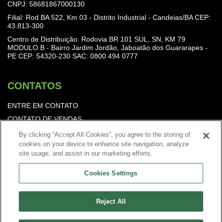
CNPJ: 58681867000130
Filial: Rod BA 522, Km 03 - Distrito Industrial - Candeias/BA CEP:
43.813-300
Centro de Distribuição: Rodovia BR 101 SUL, SN, KM 79
MODULO B - Bairro Jardim Jordão, Jaboatão dos Guararapes -
PE CEP: 54320-230
SAC: 0800 494 0777
CONTATOS
ENTRE EM CONTATO
CONTATO DE VENDAS
TRABALHE CONOSCO
By clicking “Accept All Cookies”, you agree to the storing of
cookies on your device to enhance site navigation, analyze
Política de Privacidade
site usage, and assist in our marketing efforts.
Cookies Settings
Reject All