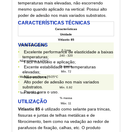
temperaturas mais elevadas, não escorrendo
mesmo quando aplicado na vertical. Possui alto
poder de adesão nos mais variados substratos.
CARACTERÍSTICAS TÉCNICAS
Características
Unidade
Vitlastic 85
VANTAGENS
Penetração cônica
0,1mm
Excelente performance de elasticidade a baixas
240 - 320
temperaturas;
Não voláteis a 120°C
Fácil manuseio e aplicação;
Excente estabilidade em temperaturas
% massa
elevadas;
Mín. 72
Não escorre;
Massa específica a 25/25°C
Alto poder de adesão nos mais variados
-
substratos.
Mín. 0,92
Pronto para o uso.
Teor de cinzas
% massa
UTILIZAÇÃO
Máx. 11
Vitlastic 85
é utilizado como selante para trincas,
fissuras e juntas de telhas metálicas e de
fibrocimento, bem como na vedação ao redor de
parafusos de fixação, calhas, etc. O produto