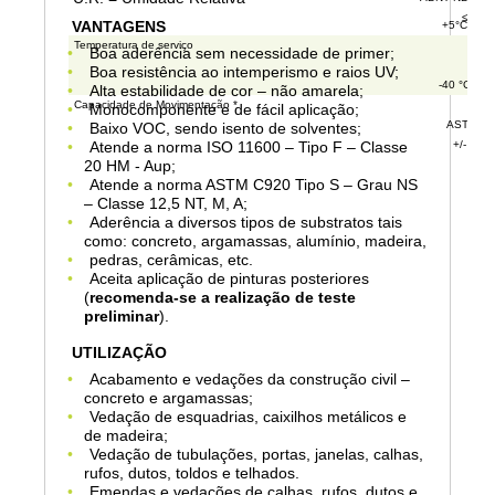
-
≤ 0,6
VANTAGENS
+5°C a +
Temperatura de serviço
Boa aderência sem necessidade de primer;
-
Boa resistência ao intemperismo e raios UV;
-40 °C a +
Alta estabilidade de cor – não amarela;
Capacidade de Movimentação *
Monocomponente e de fácil aplicação;
ASTM C7
Baixo VOC, sendo isento de solventes;
Atende a norma ISO 11600 – Tipo F – Classe
+/- 12,
20 HM - Aup;
Atende a norma ASTM C920 Tipo S – Grau NS
– Classe 12,5 NT, M, A;
Aderência a diversos tipos de substratos tais
como: concreto, argamassas, alumínio, madeira,
pedras, cerâmicas, etc.
Aceita aplicação de pinturas posteriores
(
recomenda-se a realização de teste
preliminar
).
UTILIZAÇÃO
Acabamento e vedações da construção civil –
concreto e argamassas;
Vedação de esquadrias, caixilhos metálicos e
de madeira;
Vedação de tubulações, portas, janelas, calhas,
rufos, dutos, toldos e telhados.
Emendas e vedações de calhas, rufos, dutos e