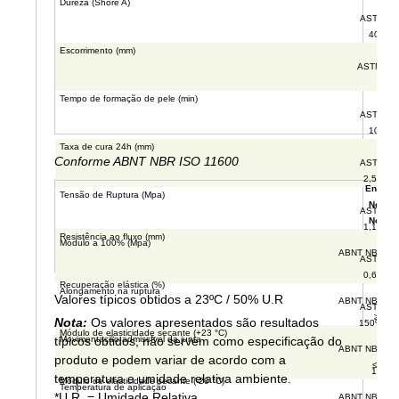
Dureza (Shore A)
ASTM C6
40 +/- 
Escorrimento (mm)
ASTM D2
≤ 2
Tempo de formação de pele (min)
ASTM C6
10 a 3
Taxa de cura 24h (mm)
Conforme ABNT NBR ISO 11600
ASTM C9
2,5 +/- 0
Ensaio
Tensão de Ruptura (Mpa)
Norma
ASTM D4
Norma
1,1 +/- 0
Resistência ao fluxo (mm)
Módulo a 100% (Mpa)
ABNT NBR IS
ASTM D4
≤ 3
0,6 +/- 0
Recuperação elástica (%)
Alongamento na ruptura
Valores típicos obtidos a 23ºC / 50% U.R
ABNT NBR IS
ASTM D4
≥ 60
Nota:
Os valores apresentados são resultados
150% apr
Módulo de elasticidade secante (+23 °C)
típicos obtidos, não servem como especificação do
Movimentação admissível da junta
ABNT NBR IS
-
produto e podem variar de acordo com a
≤ 0,4
12,5%
temperatura e umidade relativa ambiente.
Módulo de elasticidade secante (-20 °C)
Temperatura de aplicação
*U.R. = Umidade Relativa
ABNT NBR IS