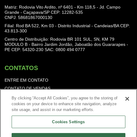
Matriz: Rodovia Vito Ardito, nº 6401 - Km 118,5 - Jd. Campo
Grande - Caçapava/SP CEP: 12282-535
CNPJ: 58681867000130
Filial: Rod BA 522, Km 03 - Distrito Industrial - Candeias/BA CEP:
43.813-300
Centro de Distribuição: Rodovia BR 101 SUL, SN, KM 79
MODULO B - Bairro Jardim Jordão, Jaboatão dos Guararapes -
PE CEP: 54320-230
SAC: 0800 494 0777
CONTATOS
ENTRE EM CONTATO
CONTATO DE VENDAS
TRABALHE CONOSCO
By clicking “Accept All Cookies”, you agree to the storing of
cookies on your device to enhance site navigation, analyze
Política de Privacidade
site usage, and assist in our marketing efforts.
Cookies Settings