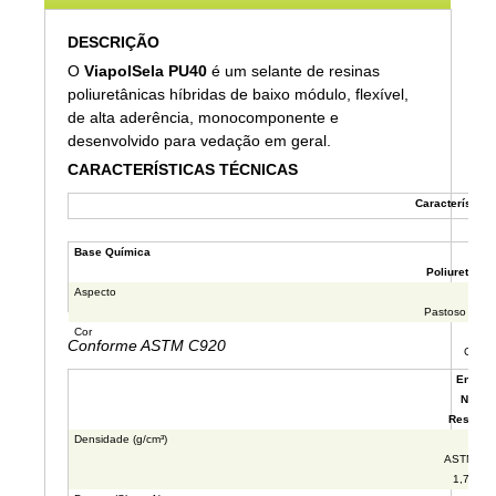
DESCRIÇÃO
O
ViapolSela PU40
é um selante de resinas
poliuretânicas híbridas de baixo módulo, flexível,
de alta aderência, monocomponente e
desenvolvido para vedação em geral.
CARACTERÍSTICAS TÉCNICAS
Característica
Base Química
Poliuretano 
Aspecto
Pastoso e tixo
Cor
Conforme ASTM C920
Cinza
Ensaio
Norm
Resulta
Densidade (g/cm³)
ASTM D1
1,7 ± 0,