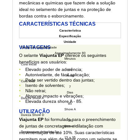
mecânicas e químicas que fazem dele a solução
ideal no selamento de juntas e na proteção de
bordas contra o esborcinamento.
CARACTERÍSTICAS TÉCNICAS
Característica
Especificação
Unidade
VANTAGENS
Tempo de trababilhidade
Aproximadamente 80
O selante
Viajunta EP
oferece os seguintes
Minutos
benefícios aos usuários:
Cura inicial
Elevado poder de aderência;
24
Autonivelante, de fácil aplicação;
Horas
Pode ser vertido dentro das juntas;
Cura final
Isento de solventes;
7
Não retrai;
Dias
Absorve impacto e vibrações;
Dureza Shore A
Elevada dureza shore A - 85.
85
Shore A
UTILIZAÇÃO
Dureza Shore D
Viajunta EP
foi formulado para o preenchimento
34
de juntas de concretagem e dilatação com
Shore D
movimentação de até 10%. Suas características
Temperatura de aplicação
15 a 35
permitem que além de servir como um selante se