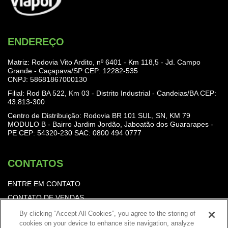
ENDEREÇO
Matriz: Rodovia Vito Ardito, nº 6401 - Km 118,5 - Jd. Campo
Grande - Caçapava/SP CEP: 12282-535
CNPJ: 58681867000130
Filial: Rod BA 522, Km 03 - Distrito Industrial - Candeias/BA CEP:
43.813-300
Centro de Distribuição: Rodovia BR 101 SUL, SN, KM 79
MODULO B - Bairro Jardim Jordão, Jaboatão dos Guararapes -
PE CEP: 54320-230
SAC: 0800 494 0777
CONTATOS
ENTRE EM CONTATO
CONTATO DE VENDAS
TRABALHE CONOSCO
By clicking “Accept All Cookies”, you agree to the storing of
cookies on your device to enhance site navigation, analyze
Política de Privacidade