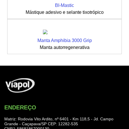
BI-Mastic
Mástique adesivo e selante tixotrópico
Manta Amphibia 3000 Grip
Manta autorregenerativa
ENDEREÇO
Matriz: Rodovia Vito Ardito, nº 6401 - Km 118,5 - Jd. Campo
Grande - Caçapava/SP CEP: 12282-535
CNPJ: 58681867000130