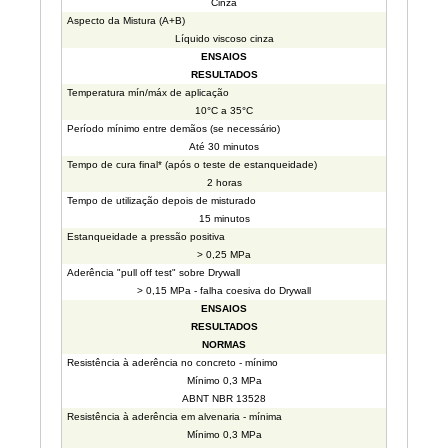
Cinza
Aspecto da Mistura (A+B)
Líquido viscoso cinza
ENSAIOS
RESULTADOS
Temperatura mín/máx de aplicação
10°C a 35°C
Período mínimo entre demãos (se necessário)
Até 30 minutos
Tempo de cura final* (após o teste de estanqueidade)
2 horas
Tempo de utilização depois de misturado
15 minutos
Estanqueidade a pressão positiva
> 0,25 MPa
Aderência "pull off test" sobre Drywall
> 0,15 MPa - falha coesiva do Drywall
ENSAIOS
RESULTADOS
NORMAS
Resistência à aderência no concreto - mínimo
Mínimo 0,3 MPa
ABNT NBR 13528
Resistência à aderência em alvenaria - mínima
Mínimo 0,3 MPa