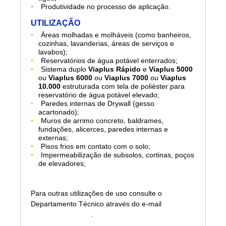
Produtividade no processo de aplicação.
UTILIZAÇÃO
Áreas molhadas e molháveis (como banheiros,
cozinhas, lavanderias, áreas de serviços e
lavabos);
Reservatórios de água potável enterrados;
Sistema duplo
Viaplus Rápido
e
Viaplus 5000
ou
Viaplus 6000
ou
Viaplus 7000
ou
Viaplus
10.000
estruturada com tela de poliéster para
reservatório de água potável elevado;
Paredes internas de Drywall (gesso
acartonado);
Muros de arrimo concreto, baldrames,
fundações, alicerces, paredes internas e
externas;
Pisos frios em contato com o solo;
Impermeabilização de subsolos, cortinas, poços
de elevadores;
Para outras utilizações de uso consulte o
Departamento Técnico através do e-mail
sac@viapol.com.br
.